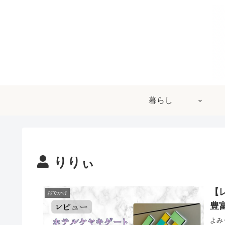
暮らし
りりぃ
【
おでかけ
豊
よみ