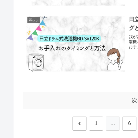
日
暮らし
グ
我が
濯機
お手
次
前
1
…
6
へ