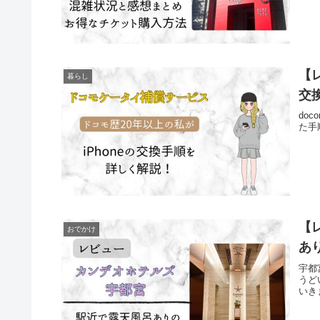
【
暮らし
交
do
た手
【
おでかけ
あ
宇都
うど
いき