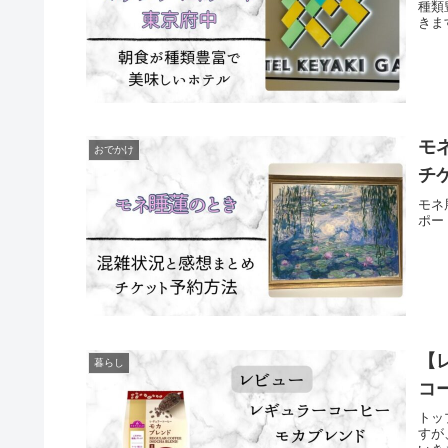
種類
きま
モ
おでかけ
チ
モネ
ポー
【
暮らし
コ
トッ
すが