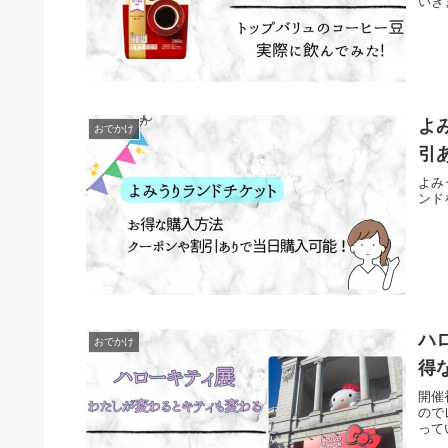
いき
よ
おでかけ
引
よみ
ンド
ハ
おでかけ
得
開催
ので
って