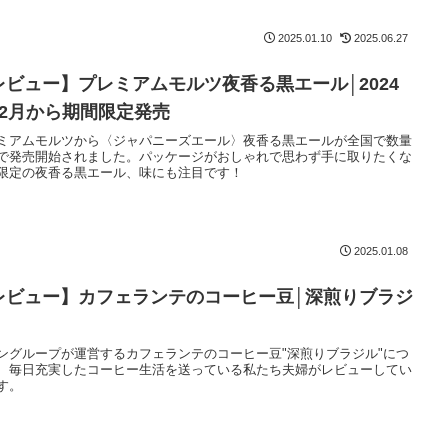
2025.01.10
2025.06.27
レビュー】プレミアムモルツ夜香る黒エール│2024
12月から期間限定発売
ミアムモルツから〈ジャパニーズエール〉夜香る黒エールが全国で数量
で発売開始されました。パッケージがおしゃれで思わず手に取りたくな
限定の夜香る黒エール、味にも注目です！
2025.01.08
レビュー】カフェランテのコーヒー豆│深煎りブラジ
ングループが運営するカフェランテのコーヒー豆"深煎りブラジル"につ
、毎日充実したコーヒー生活を送っている私たち夫婦がレビューしてい
す。