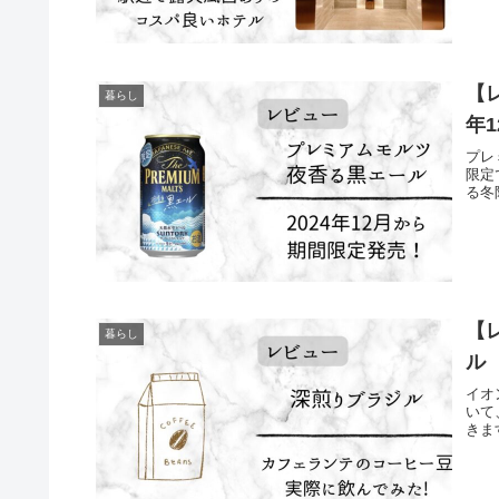
【
暮らし
年
プレ
限定
る冬
【
暮らし
ル
イオ
いて
きま