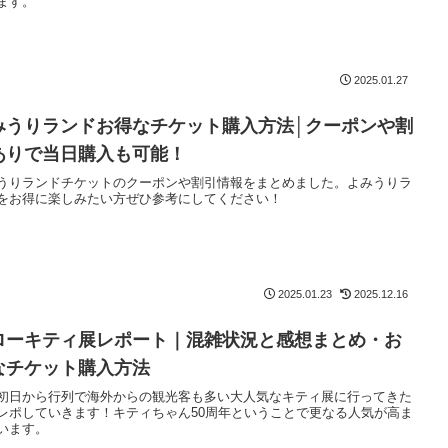
ます。
2025.01.27
みうりランドお得なチケット購入方法│クーポンや割
ありで当日購入も可能！
うりランドチケットのクーポンや割引情報をまとめました。よみうりラ
をお得に楽しみたい方ぜひ参考にしてください！
2025.01.23
2025.12.16
ローキティ展レポート｜混雑状況と感想まとめ・お
なチケット購入方法
初日から行列で海外からの観光客も多い大人気なキティ展に行ってきた
レポしていきます！キティちゃん50周年ということで更なる人気が高ま
います。