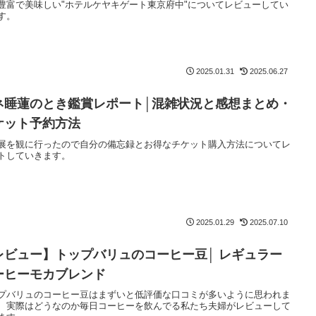
豊富で美味しい"ホテルケヤキゲート東京府中"についてレビューしてい
す。
2025.01.31
2025.06.27
ネ睡蓮のとき鑑賞レポート│混雑状況と感想まとめ・
ケット予約方法
展を観に行ったので自分の備忘録とお得なチケット購入方法についてレ
トしていきます。
2025.01.29
2025.07.10
レビュー】トップバリュのコーヒー豆│ レギュラー
ーヒーモカブレンド
プバリュのコーヒー豆はまずいと低評価な口コミが多いように思われま
、実際はどうなのか毎日コーヒーを飲んでる私たち夫婦がレビューして