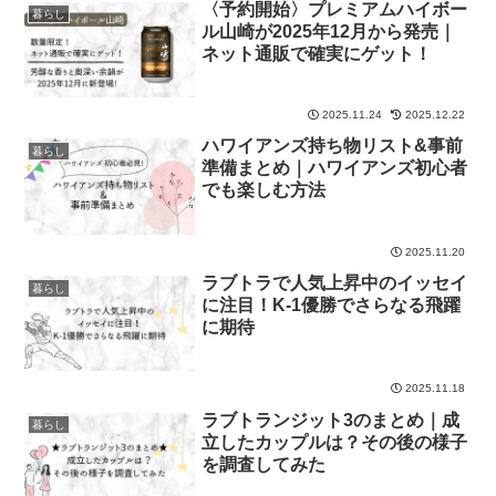
〈予約開始〉プレミアムハイボー
暮らし
ル山崎が2025年12月から発売｜
ネット通販で確実にゲット！
2025.11.24
2025.12.22
ハワイアンズ持ち物リスト&事前
暮らし
準備まとめ｜ハワイアンズ初心者
でも楽しむ方法
2025.11.20
ラブトラで人気上昇中のイッセイ
暮らし
に注目！K-1優勝でさらなる飛躍
に期待
2025.11.18
ラブトランジット3のまとめ｜成
暮らし
立したカップルは？その後の様子
を調査してみた