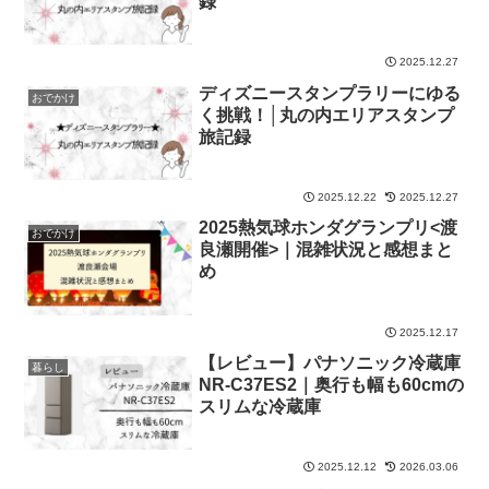
録
2025.12.27
ディズニースタンプラリーにゆる
おでかけ
く挑戦！│丸の内エリアスタンプ
旅記録
2025.12.22
2025.12.27
2025熱気球ホンダグランプリ<渡
おでかけ
良瀬開催>｜混雑状況と感想まと
め
2025.12.17
【レビュー】パナソニック冷蔵庫
暮らし
NR-C37ES2｜奥行も幅も60cmの
スリムな冷蔵庫
2025.12.12
2026.03.06