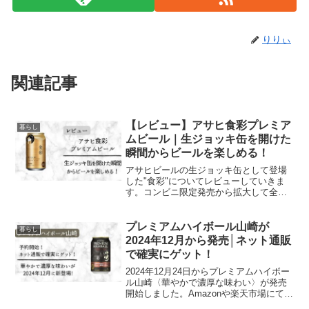
りりぃ
関連記事
【レビュー】アサヒ食彩プレミア
暮らし
ムビール｜生ジョッキ缶を開けた
瞬間からビールを楽しめる！
アサヒビールの生ジョッキ缶として登場
した"食彩"についてレビューしていきま
す。コンビニ限定発売から拡大して全業
態で全国発売している食彩をぜひ体験し
てみてください！
プレミアムハイボール山崎が
暮らし
2024年12月から発売│ネット通販
で確実にゲット！
2024年12月24日からプレミアムハイボー
ル山崎〈華やかで濃厚な味わい〉が発売
開始しました。Amazonや楽天市場にて発
売前から予約殺到でした。