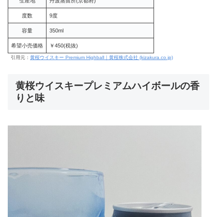
生産地
丹波蒸留所(京都府)
度数
9度
容量
350ml
希望小売価格
￥450(税抜)
引用元：
黄桜ウイスキー Premium Highball｜黄桜株式会社 (kizakura.co.jp)
黄桜ウイスキープレミアムハイボールの香
りと味