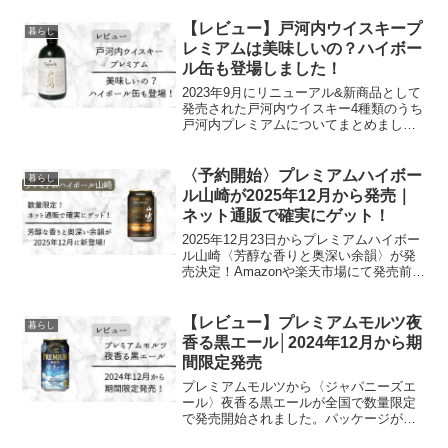
【レビュー】戸河内ウイスキープ
暮らし
レミアムは美味しいの？ハイボー
ル缶も登場しました！
2023年9月にリニューアル&新商品として
発売された戸河内ウイスキー4種類のうち
戸河内プレミアムについてまとめまし
た。
〈予約開始〉プレミアムハイボー
暮らし
ル山崎が2025年12月から発売｜
ネット通販で確実にゲット！
2025年12月23日からプレミアムハイボー
ル山崎〈芳醇な香りと奥深い余韻〉が発
売決定！Amazonや楽天市場にて発売前か
ら予約殺到で数量限定の人気商品なので
要チェックです◎
【レビュー】プレミアムモルツ夜
暮らし
香る黒エール│2024年12月から期
間限定発売
プレミアムモルツから〈ジャパニーズエ
ール〉夜香る黒エールが全国で数量限定
で発売開始されました。パッケージがお
しゃれで思わず手に取りたくなる冬限定