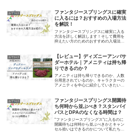
ファンタジースプリングスに確実
おでかけ
に入るには？おすすめの入場方法
を解説！
ファンタジースプリングスに確実に入る
方法を詳しく解説します！そして費用を
抑えたい方のためのおすすめの入場法も
あわせて解説します。
【レビュー】ディズニーアンバサ
おでかけ
ダーホテル｜アメニティは持ち帰
りできるのか？
アメニティは持ち帰りできるのか、人数
分用意されているのか、キャラクターの
アメニティを中心に紹介していきたいと
思います！
ファンタジースプリングス開園待
おでかけ
ち何時から並ぶべき？スタンバイ
パスとDPAのなくなる時間は？
"ファンタジースプリングス"に入るのに
開園待ちは何時から並ぶべきかとキャン
セル拾いはできるのかについて私たち夫
婦の実体験と共に紹介します！