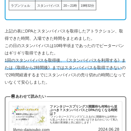
ラプンツェル
スタンバイパス
20～21時
19時32分
上記の表にDPAとスタンバイパスを取得したアトラクション、取
得できた時間、入場できた時間をまとめました。
この日のスタンバイパスは10時半頃まであったのでピーターパン
はギリギリ取得できました。
1回のスタンバイパスを取得後、《スタンバイパスを利用する》ま
たは《取得から2時間後》まではスタンバイパスを取得できない
の
で2時間経過するまでにスタンバイパスの売り切れの時間になって
いなくて安心しました。
あわせて読みたい
ファンタジースプリングス開園待ち何時から並
ぶべき？スタンバイパスとDPAのなくなる時間
は？
"ファンタジースプリングス"に入るのに開園待ちは何時か
ら並ぶべきかとキャンセル拾いはできるのかについて私た
ち夫婦の実体験と共に紹介します！
2024.06.28
lilyno-daisouko.com