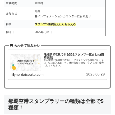
所要時間
約30分
無料
参加方法
各インフォメーションカウンターに台紙あり
特典
スタンプ5
種類
揃えたらもらえる
押印日
2025年5月1日
あわせて読みたい
沖縄県で収集できる記念スタンプ一覧まとめ(随
時更新)
私が実際に沖縄県で収集した記念スタンプを押印日ととも
に一覧にまとめました。随時情報を追加していくので参考
にしてください。
2025.08.29
lilyno-daisouko.com
那覇空港スタンプラリーの種類は全部で5
種類！