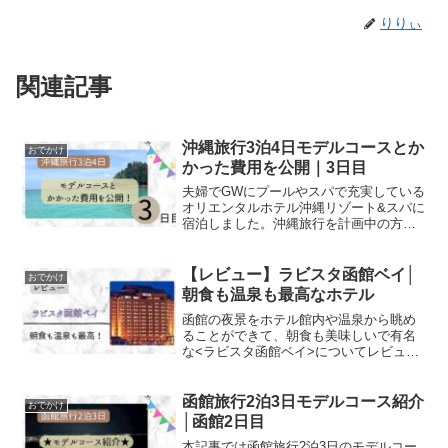
りりぃ
関連記事
沖縄旅行3泊4日モデルコースとか
おでかけ
かった費用を公開｜3日目
夫婦でGWにプールやスパで充実している
オリエンタルホテル沖縄リゾート&スパに
宿泊しました。沖縄旅行を計画中の方に
はぜひ観光スポット、ホテル、予算など
のプランを参考にして頂ければと思いま
す。3泊4日のモデルコースとかかった旅
【レビュー】ラビスタ函館ベイ│
おでかけ
費を公開します。
朝食も温泉も最高なホテル
函館の夜景をホテル館内や温泉から眺め
ることができて、朝食も美味しいで有名
な<ラビスタ函館ベイ>についてレビュー
していきます。この記事で分かること
(2026年GW時点情報)ラビスタ函館ベイの
おすすめポイントラビスタ函館ベイへの
函館旅行2泊3日モデルコース紹介
おでかけ
アクセスと周辺の...
│函館2日目
本記事では函館旅行2泊3日のモデルコー