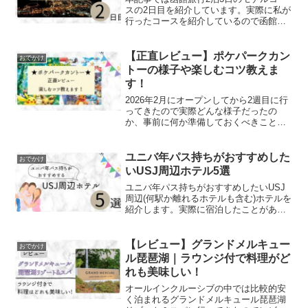
スの2日目を紹介しています。実際に私が
行ったコースを紹介しているので函館旅
行を考えている方はぜひ参考にしてみて
ください。
【正直レビュー】ポケパークカン
おでかけ
トーの様子や楽しむコツ教えま
す！
2026年2月にオープンしてから2週目に行
ってきたので実際どんな様子だったの
か、事前に何か準備しておくべきことは
あるか、ポケモンガチ勢じゃないと楽し
めないのかなど気になることについてレ
ビューしていきます！
ユニバ年パス持ちがおすすめした
おでかけ
いUSJ周辺ホテル5選
ユニバ年パス持ちがおすすめしたいUSJ
周辺(何駅か離れるホテルも含む)ホテルを
紹介します。実際に宿泊したことがある
ホテルを紹介するので、立地や特徴を参
考に検討してみてください。
【レビュー】グランドメルキュー
おでかけ
ル琵琶湖｜ラウンジ付で料理がど
れも美味しい！
オールインクルーシブの中では比較的安
く泊まれるグランドメルキュール琵琶湖