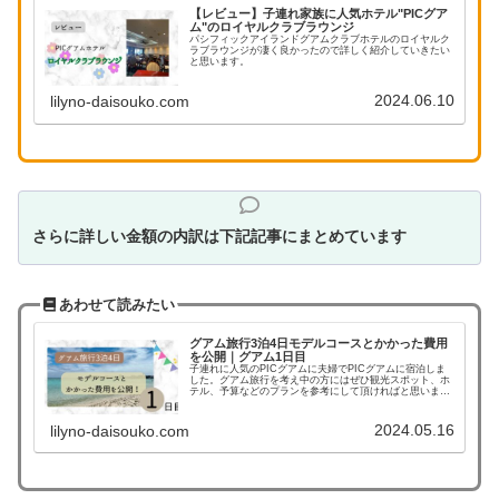
【レビュー】子連れ家族に人気ホテル"PICグア
ム"のロイヤルクラブラウンジ
パシフィックアイランドグアムクラブホテルのロイヤルク
ラブラウンジが凄く良かったので詳しく紹介していきたい
と思います。
2024.06.10
lilyno-daisouko.com
さらに詳しい金額の内訳は下記記事にまとめています
あわせて読みたい
グアム旅行3泊4日モデルコースとかかった費用
を公開｜グアム1日目
子連れに人気のPICグアムに夫婦でPICグアムに宿泊しま
した。グアム旅行を考え中の方にはぜひ観光スポット、ホ
テル、予算などのプランを参考にして頂ければと思いま
す。
2024.05.16
lilyno-daisouko.com