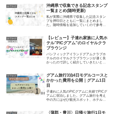
のプランを参考にして頂ければと思いま
す。3泊4日のモデルコースとかかった旅
沖縄県で収集できる記念スタンプ
おでかけ
費を公開します。
一覧まとめ(随時更新)
私が実際に沖縄県で収集した記念スタン
プを押印日とともに一覧にまとめまし
た。随時情報を追加していくので参考に
してください。
【レビュー】子連れ家族に人気ホ
おでかけ
テル”PICグアム”のロイヤルクラ
ブラウンジ
パシフィックアイランドグアムクラブホ
テルのロイヤルクラブラウンジが凄く良
かったので詳しく紹介していきたいと思
います。
グアム旅行3泊4日モデルコースと
おでかけ
かかった費用を公開｜グアム1日
目
子連れに人気のPICグアムに夫婦でPICグ
アムに宿泊しました。グアム旅行を考え
中の方にはぜひ観光スポット、ホテル、
予算などのプランを参考にして頂ければ
と思います。
〈蒲郡・豊川〉日帰り旅行1日モ
おでかけ