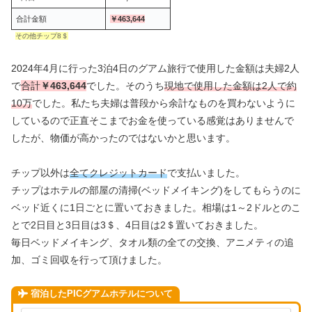
合計金額
￥463,644
その他チップ8＄
2024年4月に行った3泊4日のグアム旅行で使用した金額は夫婦2人
で
合計
￥463,644
でした。そのうち
現地で使用した金額は2人で約
10万
でした。私たち夫婦は普段から余計なものを買わないように
しているので正直そこまでお金を使っている感覚はありませんで
したが、物価が高かったのではないかと思います。
チップ以外は
全てクレジットカード
で支払いました。
チップはホテルの部屋の清掃(ベッドメイキング)をしてもらうのに
ベッド近くに1日ごとに置いておきました。相場は1～2ドルとのこ
とで2日目と3日目は3＄、4日目は2＄置いておきました。
毎日ベッドメイキング、タオル類の全ての交換、アニメティの追
加、ゴミ回収を行って頂けました。
宿泊したPICグアムホテルについて