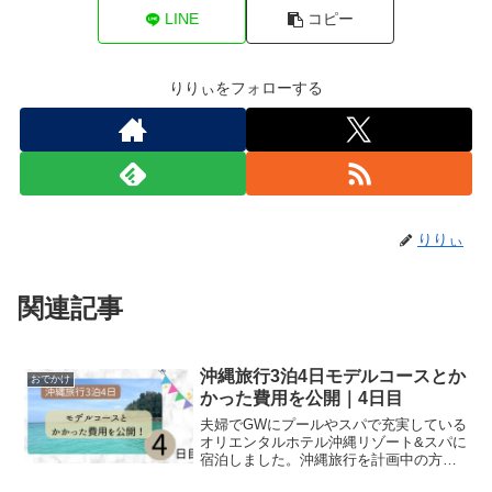
LINE
コピー
りりぃをフォローする
りりぃ
関連記事
沖縄旅行3泊4日モデルコースとか
おでかけ
かった費用を公開｜4日目
夫婦でGWにプールやスパで充実している
オリエンタルホテル沖縄リゾート&スパに
宿泊しました。沖縄旅行を計画中の方に
はぜひ観光スポット、ホテル、予算など