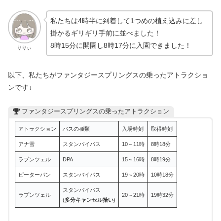
私たちは4時半に到着して1つめの植え込みに差し
掛かるギリギリ手前に並べました！
8時15分に開園し8時17分に入園できました！
りりぃ
以下、私たちがファンタジースプリングスの乗ったアトラクショ
ンです↓
ファンタジースプリングスの乗ったアトラクション
アトラクション
パスの種類
入場時刻
取得時刻
アナ雪
スタンバイパス
10～11時
8時18分
ラプンツェル
DPA
15～16時
8時19分
ピーターパン
スタンバイパス
19～20時
10時18分
スタンバイパス
ラプンツェル
20～21時
19時32分
(
多分キャンセル拾い
)