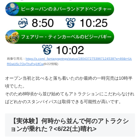
画像引用元：
https://x.com/_fantasysprings/status/1804372753967124538?s=46&t=Uc
RGwUSc7OqThvPxj1lfCw
(6/22情報)
オープン当初と比べると落ち着いたのか最終の一時完売は10時半
頃でした。
そのため8時頃から並び始めてもアトラクションにこだわらなけれ
ばどれかのスタンバイパスは取得できる可能性が高いです。
【実体験】何時から並んで何のアトラクシ
ョンが乗れた？<6/22(土)晴れ>