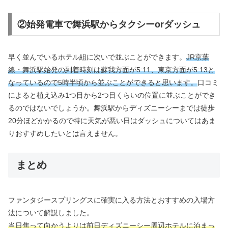
②始発電車で舞浜駅からタクシーorダッシュ
早く並んでいるホテル組に次いで並ぶことができます。
JR京葉
線・舞浜駅始発の到着時刻は蘇我方面が5:11、東京方面が5:13と
なっているので5時半頃から並ぶことができると思います。
口コミ
によると植え込み1つ目から2つ目くらいの位置に並ぶことができ
るのではないでしょうか。舞浜駅からディズニーシーまでは徒歩
20分ほどかかるので特に天気が悪い日はダッシュについてはあま
りおすすめしたいとは言えません。
まとめ
ファンタジースプリングスに確実に入る方法とおすすめの入場方
法について解説しました。
当日焦って向かうよりは前日ディズニーシー周辺ホテルに泊まっ