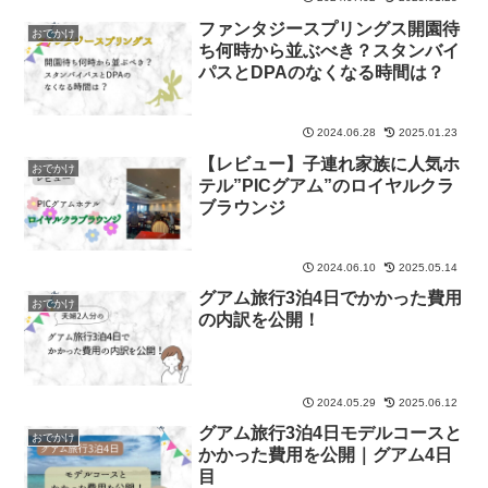
ファンタジースプリングス開園待
おでかけ
ち何時から並ぶべき？スタンバイ
パスとDPAのなくなる時間は？
2024.06.28
2025.01.23
【レビュー】子連れ家族に人気ホ
おでかけ
テル”PICグアム”のロイヤルクラ
ブラウンジ
2024.06.10
2025.05.14
グアム旅行3泊4日でかかった費用
おでかけ
の内訳を公開！
2024.05.29
2025.06.12
グアム旅行3泊4日モデルコースと
おでかけ
かかった費用を公開｜グアム4日
目